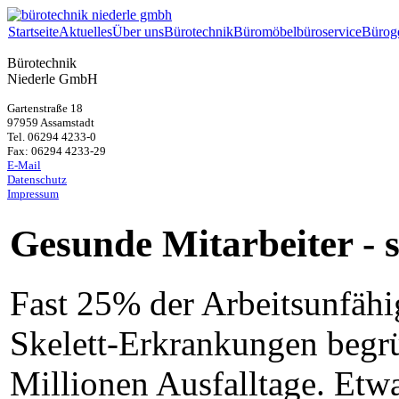
Startseite
Aktuelles
Über uns
Bürotechnik
Büromöbel
büroservice
Bürog
Bürotechnik
Niederle GmbH
Gartenstraße 18
97959 Assamstadt
Tel. 06294 4233-0
Fax: 06294 4233-29
E-Mail
Datenschutz
Impressum
Gesunde Mitarbeiter -
Fast 25% der Arbeitsunfähi
Skelett-Erkrankungen begrün
Millionen Ausfalltage. Etwa